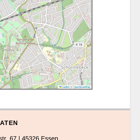
|
©
Leaflet
OpenStreetMap
ATEN
str. 67 | 45326 Essen